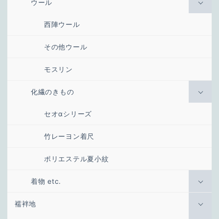
ウール
西陣ウール
その他ウール
モスリン
化繊のきもの
セオαシリーズ
竹レーヨン着尺
ポリエステル夏小紋
着物 etc.
襦袢地