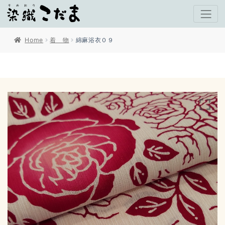
Home
着 物
綿麻浴衣０９