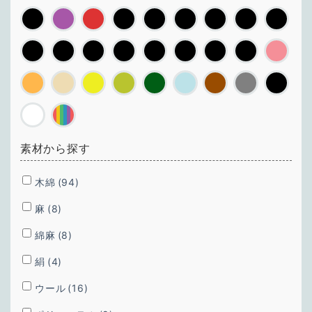
素材から探す
木綿
(94)
麻
(8)
綿麻
(8)
絹
(4)
ウール
(16)