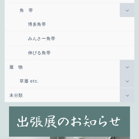
角 帯
博多角帯
みんさー角帯
伸びる角帯
履 物
草履 etc.
未分類