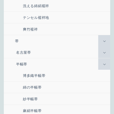
洗える綿絹襦袢
テンセル襦袢地
爽竹襦袢
帯
名古屋帯
半幅帯
博多織半幅帯
綿の半幅帯
紗半幅帯
麻絹半幅帯