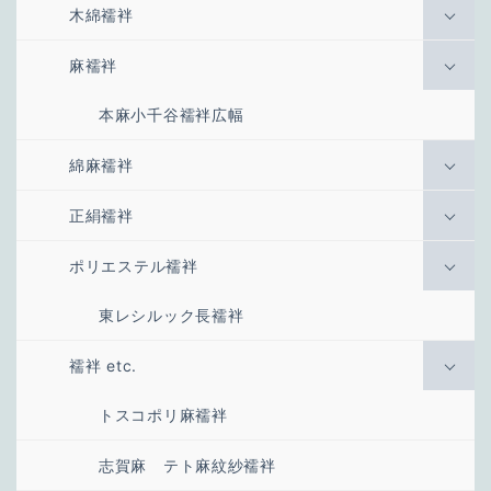
木綿襦袢
麻襦袢
本麻小千谷襦袢広幅
綿麻襦袢
正絹襦袢
ポリエステル襦袢
東レシルック長襦袢
襦袢 etc.
トスコポリ麻襦袢
志賀麻 テト麻紋紗襦袢