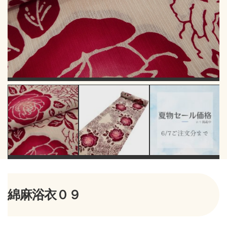
綿麻浴衣０９