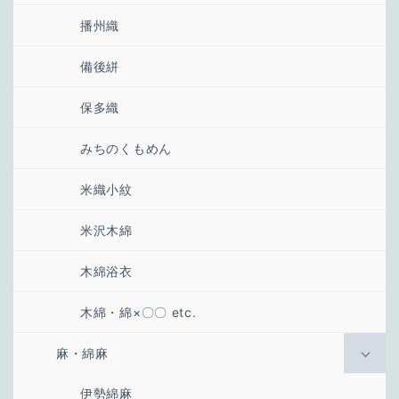
播州織
備後絣
保多織
みちのくもめん
米織小紋
米沢木綿
木綿浴衣
木綿・綿×〇〇 etc.
麻・綿麻
伊勢綿麻