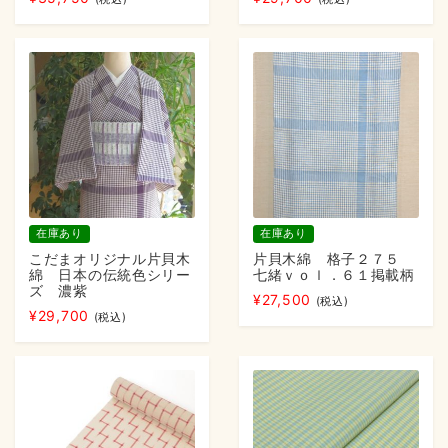
在庫あり
在庫あり
こだまオリジナル片貝木
片貝木綿 格子２７５
綿 日本の伝統色シリー
七緒ｖｏｌ．６１掲載柄
ズ 濃紫
¥
27,500
(税込)
¥
29,700
(税込)