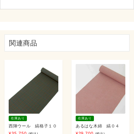
関連商品
在庫あり
在庫あり
西陣ウール 縞格子１０
あるはな木綿 縞０４
¥
35,750
¥
29,700
(税込)
(税込)