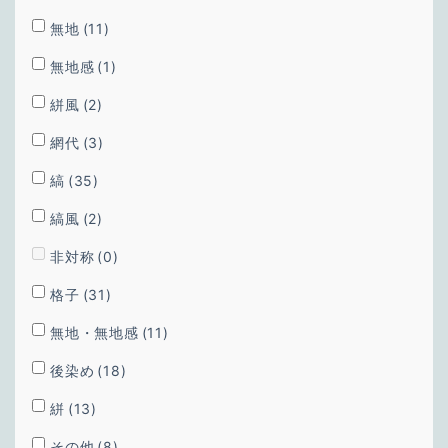
無地
(11)
無地感
(1)
絣風
(2)
網代
(3)
縞
(35)
縞風
(2)
非対称
(0)
格子
(31)
無地・無地感
(11)
後染め
(18)
絣
(13)
その他
(8)