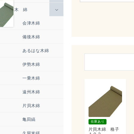
木 綿
会津木綿
備後木綿
あるはな木綿
伊勢木綿
一乗木綿
遠州木綿
片貝木綿
亀田縞
在庫あり
片貝木綿 格子
久留米絣
１０２