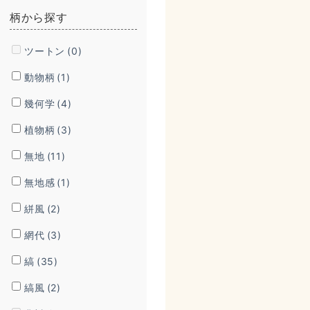
柄から探す
ツートン
(0)
動物柄
(1)
幾何学
(4)
植物柄
(3)
無地
(11)
無地感
(1)
絣風
(2)
網代
(3)
縞
(35)
縞風
(2)