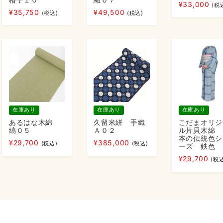
¥
33,000
(税
¥
35,750
¥
49,500
(税込)
(税込)
在庫あり
在庫あり
在庫あり
あるはな木綿
久留米絣 手織
こだまオリジ
縞０５
Ａ０２
ル片貝木綿 
本の伝統色シ
¥
29,700
¥
385,000
(税込)
(税込)
ーズ 鉄色
¥
29,700
(税込