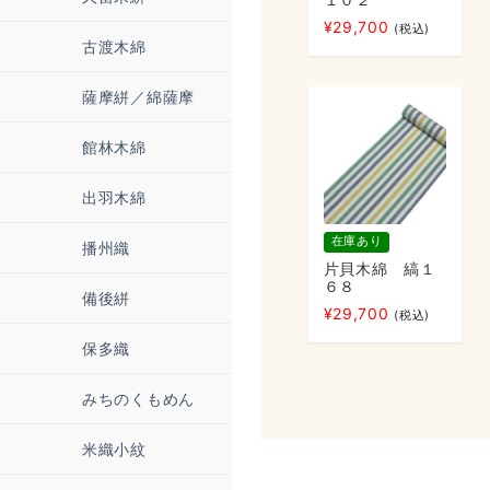
¥
29,700
(税込)
古渡木綿
薩摩絣／綿薩摩
館林木綿
出羽木綿
在庫あり
播州織
片貝木綿 縞１
６８
備後絣
¥
29,700
(税込)
保多織
みちのくもめん
米織小紋