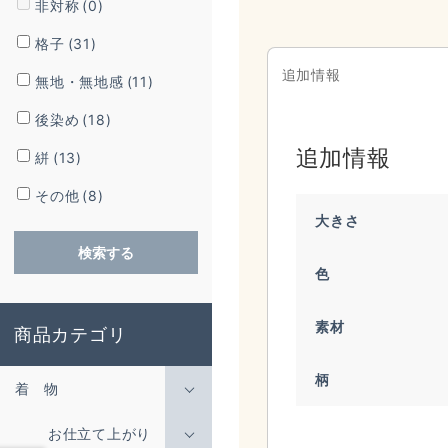
非対称
(0)
格子
(31)
追加情報
無地・無地感
(11)
後染め
(18)
追加情報
絣
(13)
その他
(8)
大きさ
検索する
色
素材
商品カテゴリ
柄
着 物
お仕立て上がり