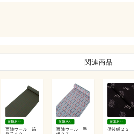
関連商品
在庫あり
在庫あり
在庫あり
西陣ウール 縞
西陣ウール 手
備後絣２３
格子１０
織０７