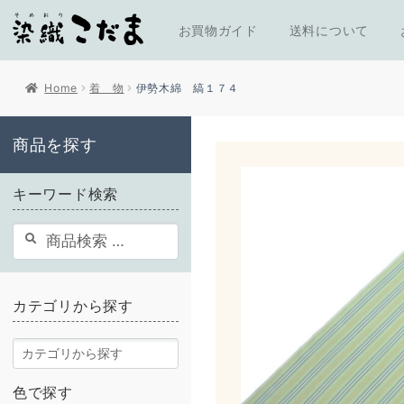
お買物ガイド
送料について
Home
着 物
伊勢木綿 縞１７４
商品を探す
キーワード検索
検
検
索
索
結
果:
カテゴリから探す
色で探す