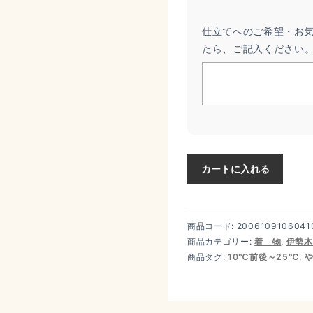
仕立てへのご希望・お
たら、ご記入ください
カートに入れる
商品コード:
2006109106041
商品カテゴリー:
着 物
,
伊勢木
商品タグ:
10℃前後～25℃
,