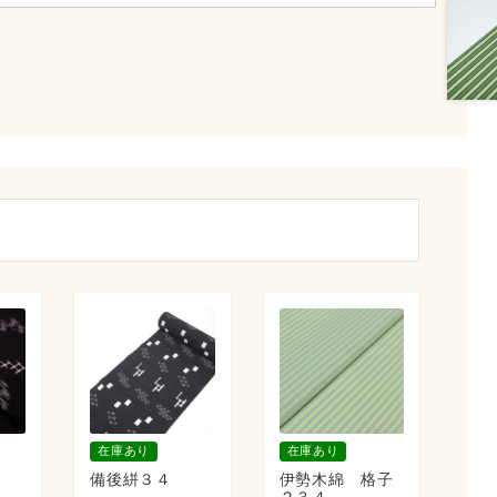
在庫あり
在庫あり
備後絣３４
伊勢木綿 格子
２３４