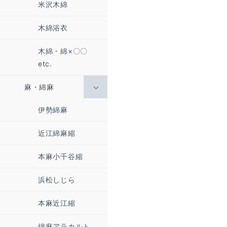
米沢木綿
木綿浴衣
木綿・綿×〇〇
etc.
麻・綿麻
伊勢綿麻
近江綿麻縮
本麻小千谷縮
浜松しじら
本麻近江縮
綿麻アラカルト