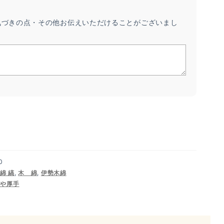
気づきの点・その他お伝えいただけることがございまし
。
0
綿 縞
,
木 綿
,
伊勢木綿
やや厚手