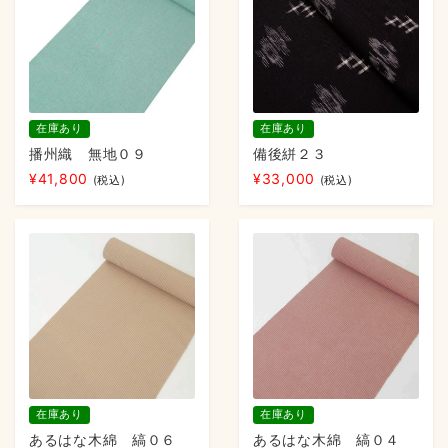
在庫あり
在庫あり
播州織 無地０９
備後絣２３
¥
41,800
¥
33,000
(税込)
(税込)
在庫あり
在庫あり
あるはな木綿 縞０６
あるはな木綿 縞０４