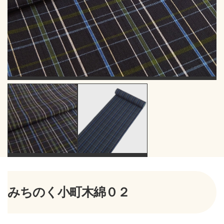
みちのく小町木綿０２