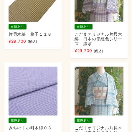
在庫あり
在庫あり
片貝木綿 格子１１８
こだまオリジナル片貝木
綿 日本の伝統色シリー
¥
29,700
(税込)
ズ 濃紫
¥
29,700
(税込)
在庫あり
在庫あり
みちのく小町木綿０３
こだまオリジナル片貝木