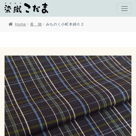
Home
着 物
みちのく小町木綿０２