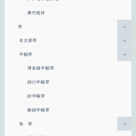
爽竹襦袢
帯
名古屋帯
半幅帯
博多織半幅帯
綿の半幅帯
紗半幅帯
麻絹半幅帯
角 帯