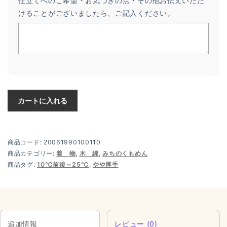
仕立てへのご希望・お気づきの点・その他お伝えいただ
けることがございましたら、ご記入ください。
カートに入れる
商品コード:
20061990100110
商品カテゴリー:
着 物
,
木 綿
,
みちのくもめん
商品タグ:
10℃前後～25℃
,
やや厚手
追加情報
レビュー (0)