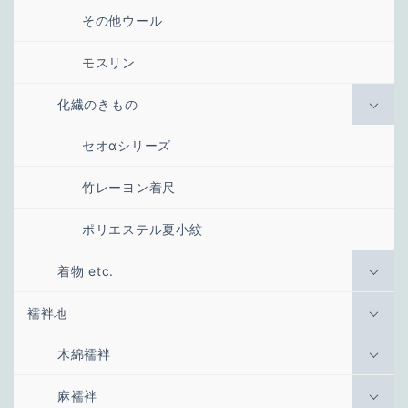
その他ウール
モスリン
化繊のきもの
セオαシリーズ
竹レーヨン着尺
ポリエステル夏小紋
着物 etc.
襦袢地
木綿襦袢
麻襦袢