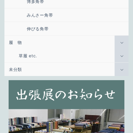
博多角帯
みんさー角帯
伸びる角帯
履 物
草履 etc.
未分類