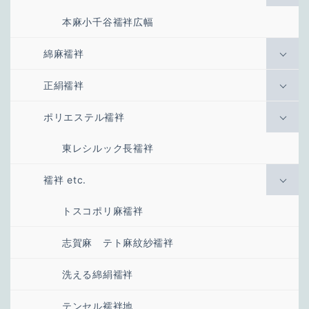
本麻小千谷襦袢広幅
綿麻襦袢
正絹襦袢
ポリエステル襦袢
東レシルック長襦袢
襦袢 etc.
トスコポリ麻襦袢
志賀麻 テト麻紋紗襦袢
洗える綿絹襦袢
テンセル襦袢地