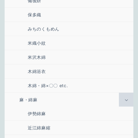
備後絣
保多織
みちのくもめん
米織小紋
米沢木綿
木綿浴衣
木綿・綿×〇〇 etc.
麻・綿麻
伊勢綿麻
近江綿麻縮