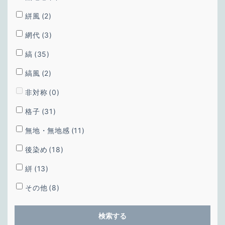
絣風
(2)
網代
(3)
縞
(35)
縞風
(2)
非対称
(0)
格子
(31)
無地・無地感
(11)
後染め
(18)
絣
(13)
その他
(8)
検索する