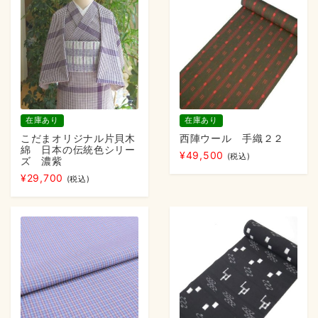
在庫あり
在庫あり
こだまオリジナル片貝木
西陣ウール 手織２２
綿 日本の伝統色シリー
¥
49,500
(税込)
ズ 濃紫
¥
29,700
(税込)