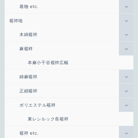
着物 etc.
襦袢地
木綿襦袢
麻襦袢
本麻小千谷襦袢広幅
綿麻襦袢
正絹襦袢
ポリエステル襦袢
東レシルック長襦袢
襦袢 etc.