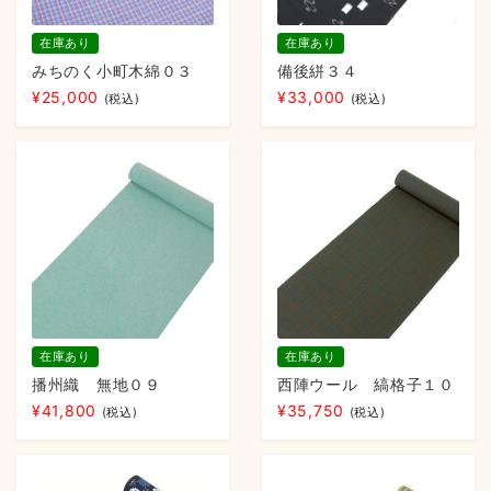
在庫あり
在庫あり
みちのく小町木綿０３
備後絣３４
¥
25,000
¥
33,000
(税込)
(税込)
在庫あり
在庫あり
播州織 無地０９
西陣ウール 縞格子１０
¥
41,800
¥
35,750
(税込)
(税込)