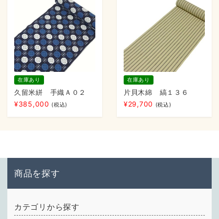
在庫あり
在庫あり
久留米絣 手織Ａ０２
片貝木綿 縞１３６
¥
385,000
¥
29,700
(税込)
(税込)
商品を探す
カテゴリから探す