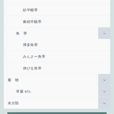
紗半幅帯
麻絹半幅帯
角 帯
博多角帯
みんさー角帯
伸びる角帯
履 物
草履 etc.
未分類