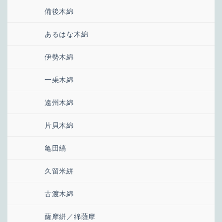
備後木綿
あるはな木綿
伊勢木綿
一乗木綿
遠州木綿
片貝木綿
亀田縞
久留米絣
古渡木綿
薩摩絣／綿薩摩