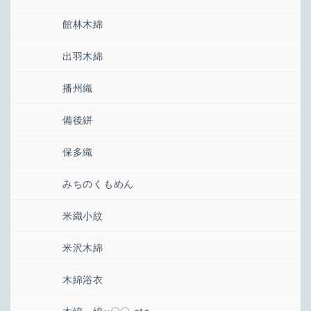
館林木綿
出羽木綿
播州織
備後絣
保多織
みちのくもめん
米織小紋
米沢木綿
木綿浴衣