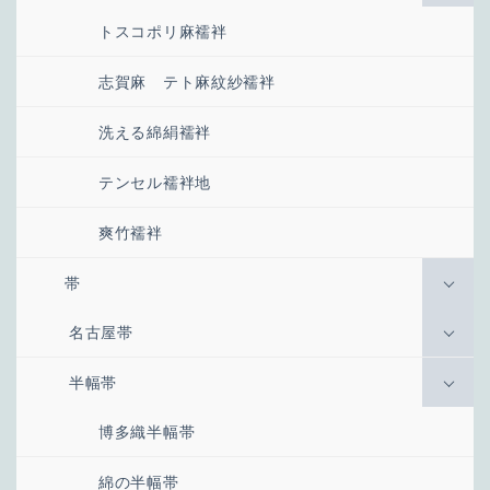
トスコポリ麻襦袢
志賀麻 テト麻紋紗襦袢
洗える綿絹襦袢
テンセル襦袢地
爽竹襦袢
帯
名古屋帯
半幅帯
博多織半幅帯
綿の半幅帯