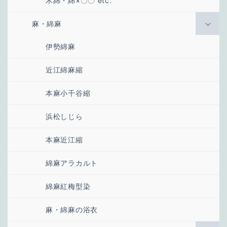
木綿・綿×〇〇 etc.
麻・綿麻
伊勢綿麻
近江綿麻縮
本麻小千谷縮
浜松しじら
本麻近江縮
綿麻アラカルト
綿麻紅梅型染
麻・綿麻の浴衣