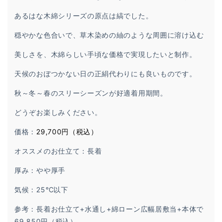
あるはな木綿シリーズの原点は縞でした。
穏やかな色合いで、草木染めの紬のような周囲に溶け込む
美しさを、木綿らしい手頃な価格で実現したいと制作。
天候のおぼつかない日の正絹代わりにも良いものです。
秋～冬～春のスリーシーズンが好適着用期間。
どうぞお楽しみください。
価格：
29,700円（税込）
オススメのお仕立て：長着
厚み：やや厚手
気候：25℃以下
参考：長着お仕立て+水通し+綿ローン広幅居敷当+本体で
69,850円（税込）