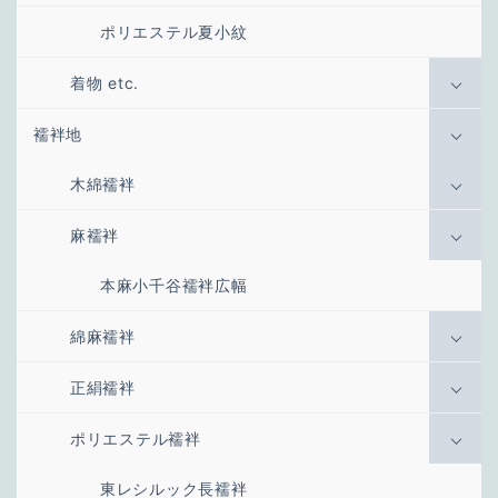
ポリエステル夏小紋
着物 etc.
襦袢地
木綿襦袢
麻襦袢
本麻小千谷襦袢広幅
綿麻襦袢
正絹襦袢
ポリエステル襦袢
東レシルック長襦袢