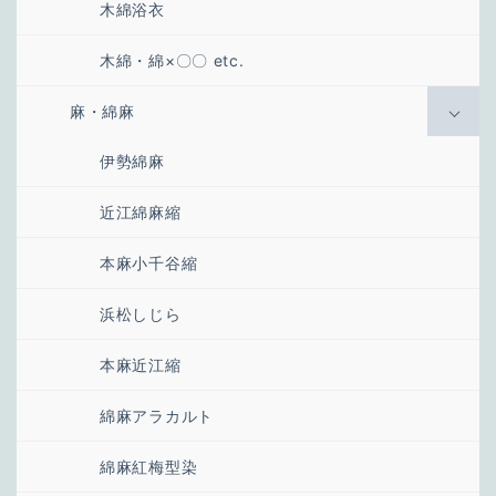
木綿浴衣
木綿・綿×〇〇 etc.
麻・綿麻
伊勢綿麻
近江綿麻縮
本麻小千谷縮
浜松しじら
本麻近江縮
綿麻アラカルト
綿麻紅梅型染