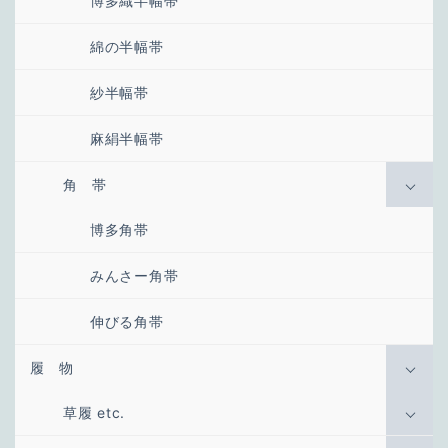
博多織半幅帯
綿の半幅帯
紗半幅帯
麻絹半幅帯
角 帯
博多角帯
みんさー角帯
伸びる角帯
履 物
草履 etc.