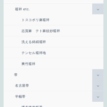
襦袢 etc.
トスコポリ麻襦袢
志賀麻 テト麻紋紗襦袢
洗える綿絹襦袢
テンセル襦袢地
爽竹襦袢
帯
名古屋帯
半幅帯