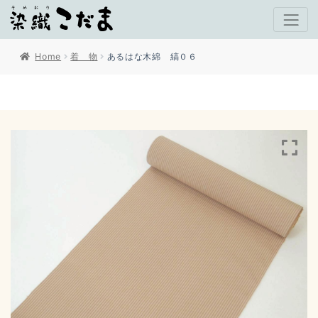
Home
着 物
あるはな木綿 縞０６