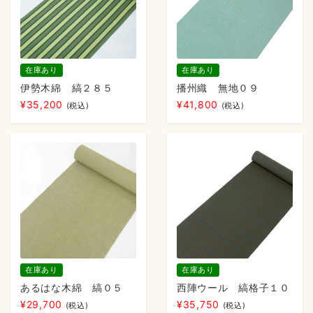
在庫あり
在庫あり
伊勢木綿 縞２８５
播州織 無地０９
¥
35,200
¥
41,800
(税込)
(税込)
在庫あり
在庫あり
あるはな木綿 縞０５
西陣ウール 縞格子１０
¥
29,700
¥
35,750
(税込)
(税込)