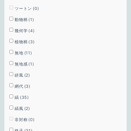
ツートン
(0)
動物柄
(1)
幾何学
(4)
植物柄
(3)
無地
(11)
無地感
(1)
絣風
(2)
網代
(3)
縞
(35)
縞風
(2)
非対称
(0)
格子
(31)