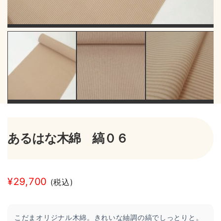
あるはな木綿 縞０６
¥
29,700
(税込)
こだまオリジナル木綿。きれいな紬調の縞でしっとりと。