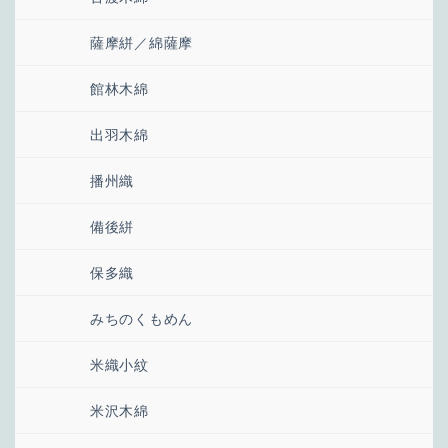
薩摩絣／綿薩摩
館林木綿
出羽木綿
播州織
備後絣
保多織
みちのくもめん
米織小紋
米沢木綿