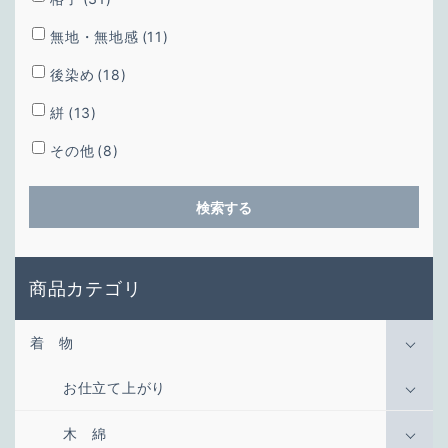
無地・無地感
(11)
後染め
(18)
絣
(13)
その他
(8)
検索する
商品カテゴリ
着 物
お仕立て上がり
木 綿