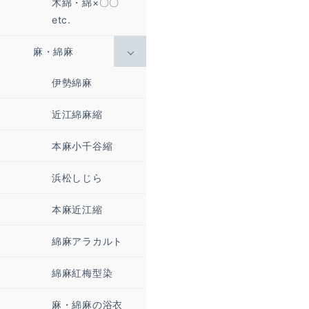
木綿・綿×〇〇
etc.
麻・綿麻
伊勢綿麻
近江綿麻縮
本麻小千谷縮
浜松しじら
本麻近江縮
綿麻アラカルト
綿麻紅梅型染
麻・綿麻の浴衣