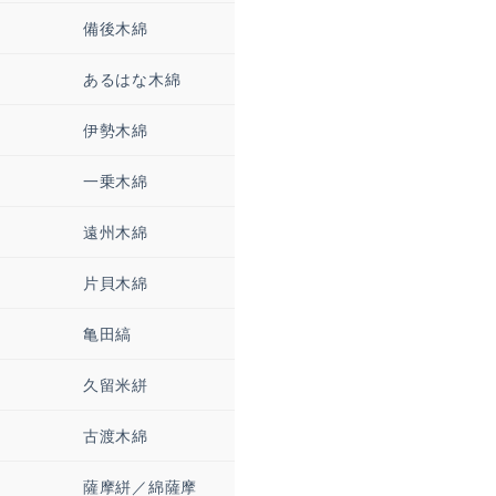
備後木綿
あるはな木綿
伊勢木綿
一乗木綿
遠州木綿
片貝木綿
亀田縞
久留米絣
古渡木綿
薩摩絣／綿薩摩