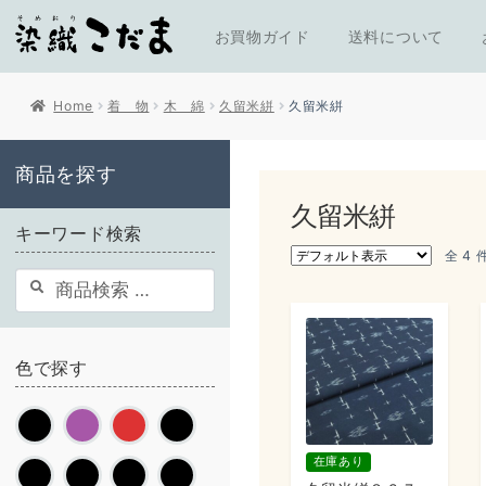
お買物ガイド
送料について
Home
着 物
木 綿
久留米絣
久留米絣
商品を探す
久留米絣
キーワード検索
全 4
検
検
索
索
結
果:
色で探す
在庫あり