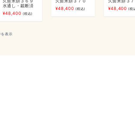
久留米絣３６９
久留米絣３７０
久留米絣３７
水通し・裁断済
¥
48,400
¥
48,400
(税込)
(税
¥
48,400
(税込)
 件を表示