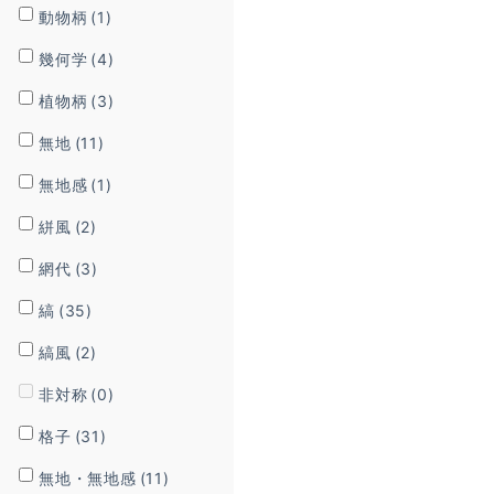
動物柄
(1)
幾何学
(4)
植物柄
(3)
無地
(11)
無地感
(1)
絣風
(2)
網代
(3)
縞
(35)
縞風
(2)
非対称
(0)
格子
(31)
無地・無地感
(11)