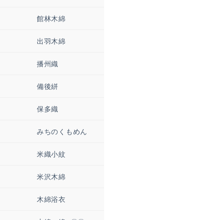
館林木綿
出羽木綿
播州織
備後絣
保多織
みちのくもめん
米織小紋
米沢木綿
木綿浴衣