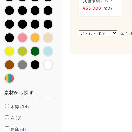
久留米絣３６７
¥
55,000
(税込)
全 4
素材から探す
木綿
(94)
麻
(8)
綿麻
(8)