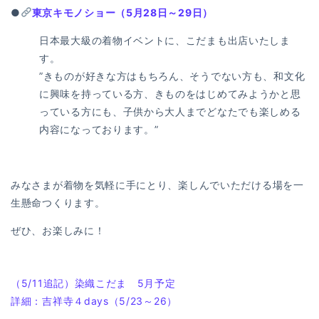
●
東京キモノショー（5月28日～29日）
日本最大級の着物イベントに、こだまも出店いたしま
す。
”きものが好きな方はもちろん、そうでない方も、和文化
に興味を持っている方、きものをはじめてみようかと思
っている方にも、子供から大人までどなたでも楽しめる
内容になっております。”
みなさまが着物を気軽に手にとり、楽しんでいただける場を一
生懸命つくります。
ぜひ、お楽しみに！
投
過
（5/11追記）染織こだま 5月予定
去
次
詳細：吉祥寺４days（5/23～26）
稿
の
の