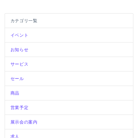
ナ
投
投
ビ
稿:
稿:
カテゴリ一覧
ゲ
ー
イベント
シ
お知らせ
ョ
ン
サービス
セール
商品
営業予定
展示会の案内
求人