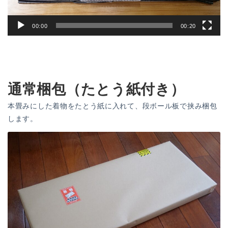
00:00
00:20
通常梱包（たとう紙付き）
本畳みにした着物をたとう紙に入れて、段ボール板で挟み梱包
します。