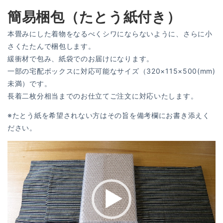
簡易梱包（たとう紙付き）
本畳みにした着物をなるべくシワにならないように、さらに小
さくたたんで梱包します。
緩衝材で包み、紙袋でのお届けになります。
一部の宅配ボックスに対応可能なサイズ（320×115×500(mm)
未満）です。
長着二枚分相当までのお仕立てご注文に対応いたします。
※たとう紙を希望されない方はその旨を備考欄にお書き添えく
ださい。
動
画
プ
レ
ー
ヤ
ー