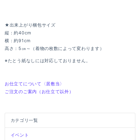
★出来上がり梱包サイズ
縦：約40cm
横：約91cm
高さ：5㎝～（着物の枚数によって変わります）
※たとう紙なしには対応しておりません。
投
過
お仕立てについて〈居敷当〉
去
次
ご注文のご案内（お仕立て以外）
稿
の
の
ナ
投
投
ビ
稿:
稿:
カテゴリ一覧
ゲ
ー
イベント