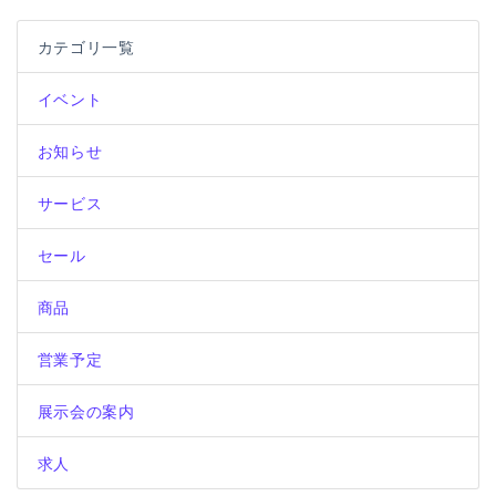
ビ
稿:
稿:
カテゴリ一覧
ゲ
ー
イベント
シ
お知らせ
ョ
ン
サービス
セール
商品
営業予定
展示会の案内
求人