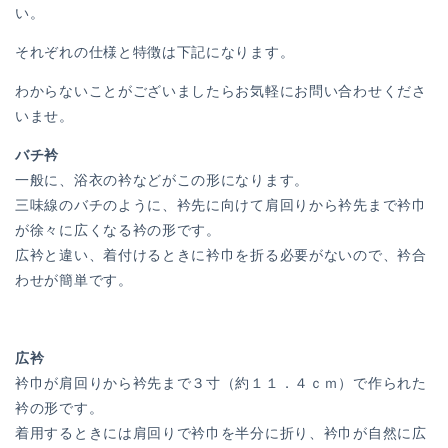
い。
それぞれの仕様と特徴は下記になります。
わからないことがございましたらお気軽にお問い合わせくださ
いませ。
バチ衿
一般に、浴衣の衿などがこの形になります。
三味線のバチのように、衿先に向けて肩回りから衿先まで衿巾
が徐々に広くなる衿の形です。
広衿と違い、着付けるときに衿巾を折る必要がないので、衿合
わせが簡単です。
広衿
衿巾が肩回りから衿先まで３寸（約１１．４ｃｍ）で作られた
衿の形です。
着用するときには肩回りで衿巾を半分に折り、衿巾が自然に広