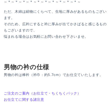
～＊～＊～＊～＊～＊～＊～＊～＊～＊～＊～
ただ、木綿は絹物にくらべて、生地に厚みがあるものもござい
ます。
そのため、広衿にすると衿に厚みが出てかさばると感じるもの
もございますので、
悩まれる場合はお気軽にお問い合わせ下さいませ。
男物の衿の仕様
男物の衿は棒衿（衿巾：約5.7cm）でお仕立ていたします。
投
過
ご注文のご案内（お仕立て・ちくちくパック）
去
次
お仕立てに関する諸注意
稿
の
の
ナ
投
投