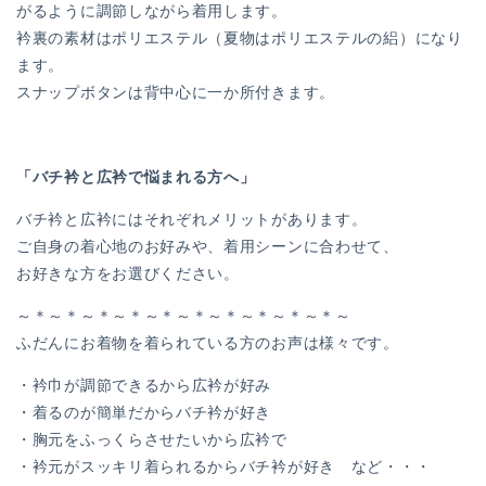
がるように調節しながら着用します。
衿裏の素材はポリエステル（夏物はポリエステルの絽）になり
ます。
スナップボタンは背中心に一か所付きます。
「バチ衿と広衿で悩まれる方へ」
バチ衿と広衿にはそれぞれメリットがあります。
ご自身の着心地のお好みや、着用シーンに合わせて、
お好きな方をお選びください。
～＊～＊～＊～＊～＊～＊～＊～＊～＊～＊～
ふだんにお着物を着られている方のお声は様々です。
・衿巾が調節できるから広衿が好み
・着るのが簡単だからバチ衿が好き
・胸元をふっくらさせたいから広衿で
・衿元がスッキリ着られるからバチ衿が好き など・・・