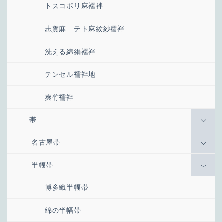
トスコポリ麻襦袢
志賀麻 テト麻紋紗襦袢
洗える綿絹襦袢
テンセル襦袢地
爽竹襦袢
帯
名古屋帯
半幅帯
博多織半幅帯
綿の半幅帯