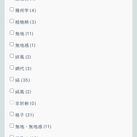
幾何学
(4)
植物柄
(3)
無地
(11)
無地感
(1)
絣風
(2)
網代
(3)
縞
(35)
縞風
(2)
非対称
(0)
格子
(31)
無地・無地感
(11)