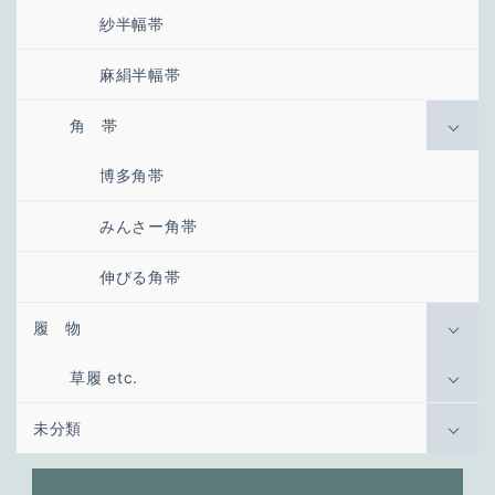
紗半幅帯
麻絹半幅帯
角 帯
博多角帯
みんさー角帯
伸びる角帯
履 物
草履 etc.
未分類