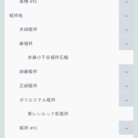
着物 etc.
襦袢地
木綿襦袢
麻襦袢
本麻小千谷襦袢広幅
綿麻襦袢
正絹襦袢
ポリエステル襦袢
東レシルック長襦袢
襦袢 etc.