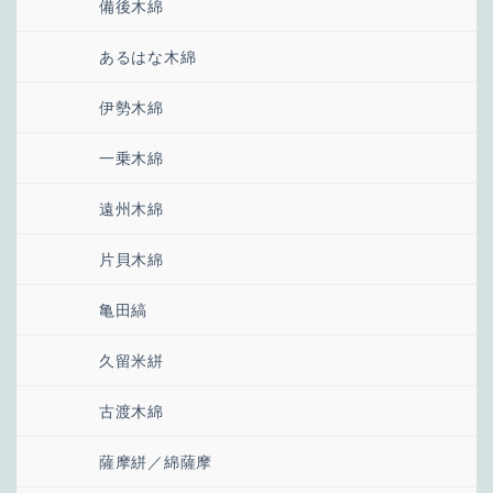
備後木綿
あるはな木綿
伊勢木綿
一乗木綿
遠州木綿
片貝木綿
亀田縞
久留米絣
古渡木綿
薩摩絣／綿薩摩