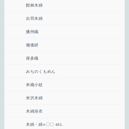
館林木綿
出羽木綿
播州織
備後絣
保多織
みちのくもめん
米織小紋
米沢木綿
木綿浴衣
木綿・綿×〇〇 etc.