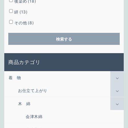
後染め
(18)
絣
(13)
その他
(8)
検索する
商品カテゴリ
着 物
お仕立て上がり
木 綿
会津木綿