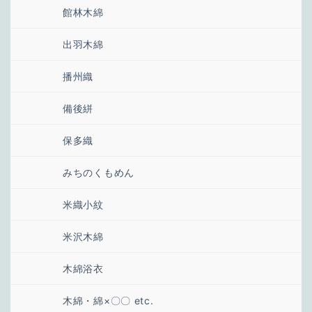
館林木綿
出羽木綿
播州織
備後絣
保多織
みちのくもめん
米織小紋
米沢木綿
木綿浴衣
木綿・綿×〇〇 etc.