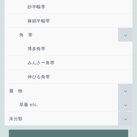
紗半幅帯
麻絹半幅帯
角 帯
博多角帯
みんさー角帯
伸びる角帯
履 物
草履 etc.
未分類