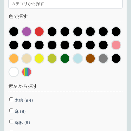
色で探す
素材から探す
木綿
(94)
麻
(8)
綿麻
(8)