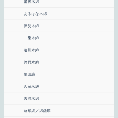
備後木綿
あるはな木綿
伊勢木綿
一乗木綿
遠州木綿
片貝木綿
亀田縞
久留米絣
古渡木綿
薩摩絣／綿薩摩