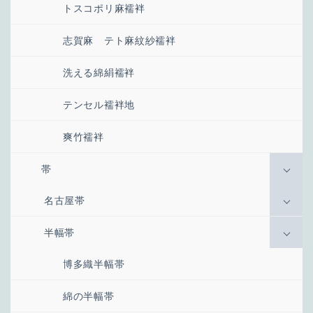
トスコポリ麻襦袢
志賀麻 テト麻紋紗襦袢
洗える綿絹襦袢
テンセル襦袢地
爽竹襦袢
帯
名古屋帯
半幅帯
博多織半幅帯
綿の半幅帯