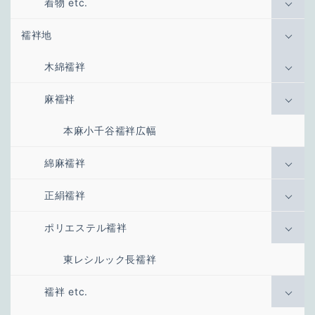
着物 etc.
襦袢地
木綿襦袢
麻襦袢
本麻小千谷襦袢広幅
綿麻襦袢
正絹襦袢
ポリエステル襦袢
東レシルック長襦袢
襦袢 etc.