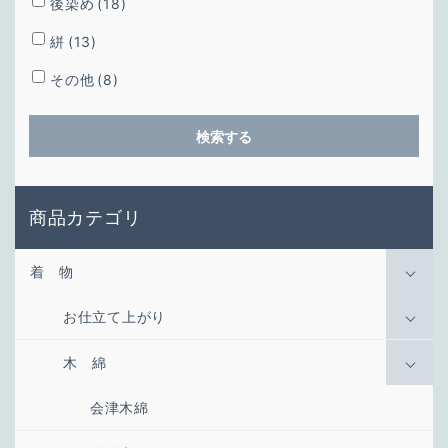
後染め
(18)
絣
(13)
その他
(8)
検索する
商品カテゴリ
着 物
お仕立て上がり
木 綿
会津木綿