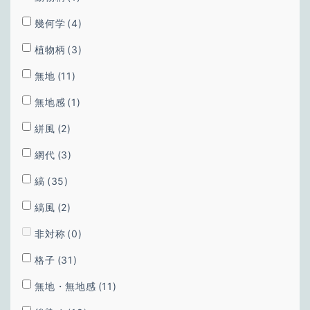
幾何学
(4)
植物柄
(3)
無地
(11)
無地感
(1)
絣風
(2)
網代
(3)
縞
(35)
縞風
(2)
非対称
(0)
格子
(31)
無地・無地感
(11)