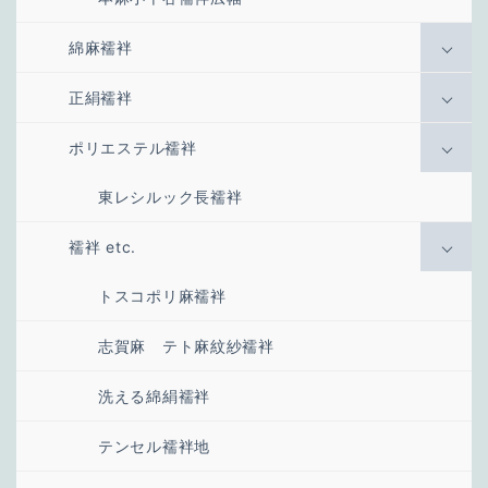
綿麻襦袢
正絹襦袢
ポリエステル襦袢
東レシルック長襦袢
襦袢 etc.
トスコポリ麻襦袢
志賀麻 テト麻紋紗襦袢
洗える綿絹襦袢
テンセル襦袢地