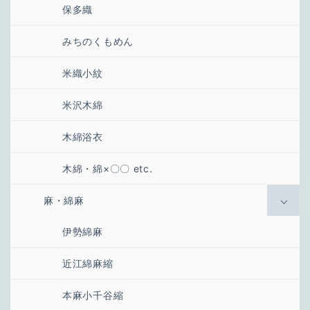
保多織
みちのくもめん
米織小紋
米沢木綿
木綿浴衣
木綿・綿×〇〇 etc.
麻・綿麻
伊勢綿麻
近江綿麻縮
本麻小千谷縮