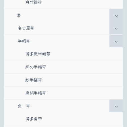
爽竹襦袢
帯
名古屋帯
半幅帯
博多織半幅帯
綿の半幅帯
紗半幅帯
麻絹半幅帯
角 帯
博多角帯