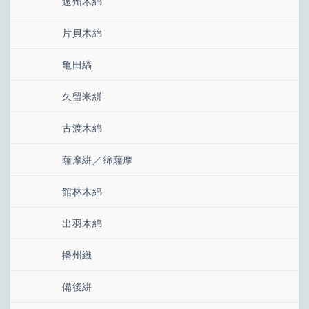
遠州木綿
片貝木綿
亀田縞
久留米絣
古渡木綿
薩摩絣／綿薩摩
館林木綿
出羽木綿
播州織
備後絣