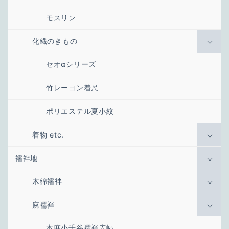
モスリン
化繊のきもの
セオαシリーズ
竹レーヨン着尺
ポリエステル夏小紋
着物 etc.
襦袢地
木綿襦袢
麻襦袢
本麻小千谷襦袢広幅