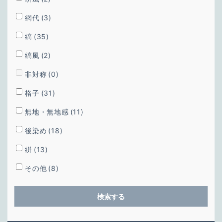
網代
(3)
縞
(35)
縞風
(2)
非対称
(0)
格子
(31)
無地・無地感
(11)
後染め
(18)
絣
(13)
その他
(8)
検索する