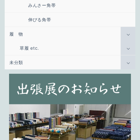
みんさー角帯
伸びる角帯
履 物
草履 etc.
未分類